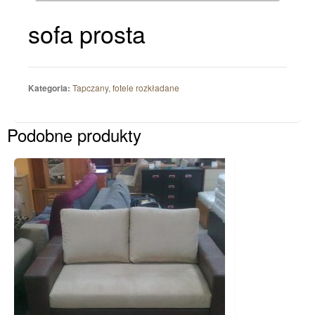
Tapczany, fotele rozkładane
sofa prosta
Szafy, zabudowy wnęk
Sypialnia
Łóżka
Kategoria:
Tapczany, fotele rozkładane
TAPICEROWANE
DREWNIANE
Podobne produkty
Materace / stelaże
Jak wybrać materac
KATALOG: materace +
stelaże
Zestawy
Meble młodzieżowe / dziecięce
Biurowe
Przedpokój, garderoby
Łazienkowe